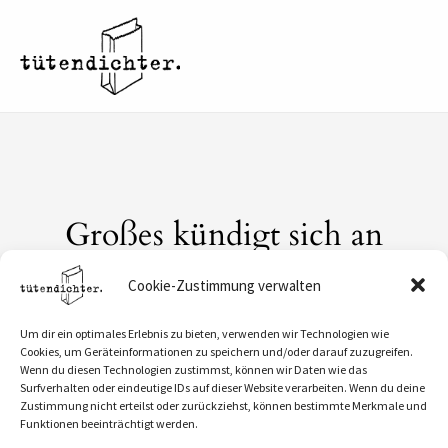
Zum
Inhalt
springen
Großes kündigt sich an
Hier bahnt sich etwas Großes an! Unser Shop ist
Cookie-Zustimmung verwalten
in Arbeit und wird bald veröffentlicht!
Um dir ein optimales Erlebnis zu bieten, verwenden wir Technologien wie
Cookies, um Geräteinformationen zu speichern und/oder darauf zuzugreifen.
Wenn du diesen Technologien zustimmst, können wir Daten wie das
Surfverhalten oder eindeutige IDs auf dieser Website verarbeiten. Wenn du deine
Zustimmung nicht erteilst oder zurückziehst, können bestimmte Merkmale und
Funktionen beeinträchtigt werden.